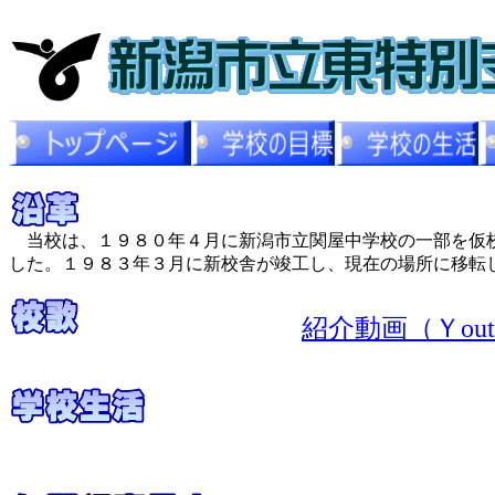
当校は、１９８０年４月に新潟市立関屋中学校の一部を仮校
した。１９８３年３月に新校舎が竣工し、現在の場所に移転
紹介動画（Ｙout