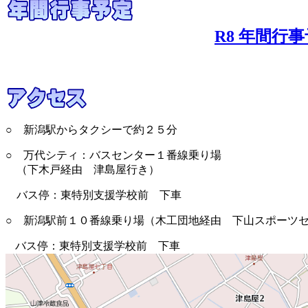
R8 年間行
（令和8年4
○ 新潟駅からタクシーで約２５分
○ 万代シティ：バスセンター１番線乗り場
（下木戸経由 津島屋行き）
バス停：東特別支援学校前 下車
○ 新潟駅前１０番線乗り場（木工団地経由 下山スポーツ
バス停：東特別支援学校前 下車